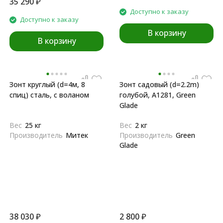
35 290
₽
Доступно к заказу
Доступно к заказу
В корзину
В корзину
Зонт круглый (d=4м, 8
Зонт садовый (d=2.2m)
спиц) сталь, с воланом
голубой, A1281, Green
Glade
Вес
25 кг
Вес
2 кг
Производитель
Митек
Производитель
Green
Glade
38 030
₽
2 800
₽