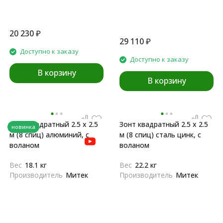
20 230
₽
29 110
₽
Доступно к заказу
Доступно к заказу
В корзину
В корзину
Зонт квадратный 2.5 х 2.5
Зонт квадратный 2.5 х 2.5
новинка
м (8 спиц) алюминий, с
м (8 спиц) сталь цинк, с
воланом
воланом
Вес
18.1 кг
Вес
22.2 кг
Производитель
Митек
Производитель
Митек