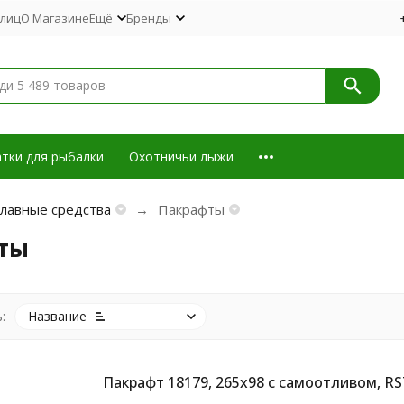
 лиц
О Магазине
Ещё
Бренды
тки для рыбалки
Охотничьи лыжи
лавные средства
Пакрафты
ты
:
Название
Пакрафт 18179, 265х98 с самоотливом, RS