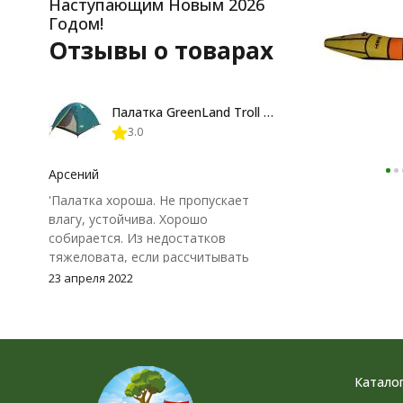
Наступающим Новым 2026
Годом!
Отзывы о товарах
Палатка GreenLand Troll 2-местная
3.0
Арсений
'Палатка хороша. Не пропускает
влагу, устойчива. Хорошо
собирается. Из недостатков
тяжеловата, если рассчитывать
спать в ней одному и тащить вдаль
23 апреля 2022
на одного человека. Внешний тент
не плотно прилегает к земле, из-за
чего может немного поддувать
снаружи.'
Катало