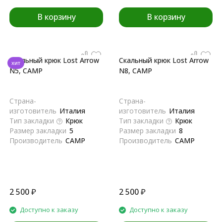
В корзину
В корзину
Скальный крюк Lost Arrow
Скальный крюк Lost Arrow
хит
N5, CAMP
N8, CAMP
Страна-
Страна-
изготовитель
Италия
изготовитель
Италия
Тип закладки
Крюк
Тип закладки
Крюк
Размер закладки
5
Размер закладки
8
Производитель
CAMP
Производитель
CAMP
2 500
₽
2 500
₽
Доступно к заказу
Доступно к заказу