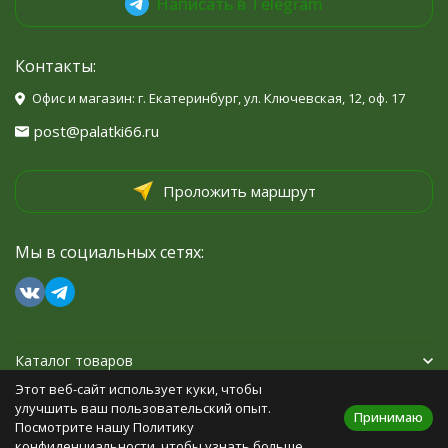
Написать в Telegram
Контакты:
Офис и магазин: г. Екатеринбург, ул. Ключевская, 12, оф. 17
post@palatki66.ru
Проложить маршрут
Мы в социальных сетях:
Каталог товаров
Этот веб-сайт использует куки, чтобы
Помощь
улучшить ваш пользовательский опыт.
Принимаю
Посмотрите нашу Политику
конфиденциальности, чтобы узнать больше.