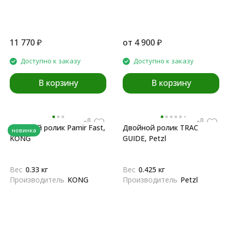
11 770
₽
от
4 900
₽
Доступно к заказу
Доступно к заказу
В корзину
В корзину
Двойной ролик Pamir Fast,
Двойной ролик TRAC
новинка
KONG
GUIDE, Petzl
Вес
0.33 кг
Вес
0.425 кг
Производитель
KONG
Производитель
Petzl