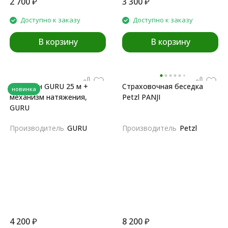
2 700
₽
3 300
₽
Доступно к заказу
Доступно к заказу
В корзину
В корзину
Слэклайн GURU 25 м +
Страховочная беседка
новинка
механизм натяжения,
Petzl PANJI
GURU
Производитель
GURU
Производитель
Petzl
4 200
₽
8 200
₽