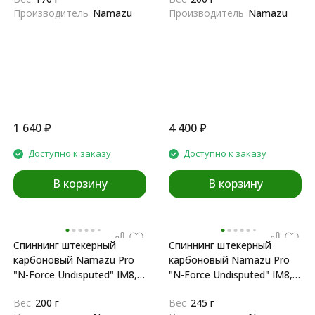
Производитель
Namazu
Производитель
Namazu
1 640
₽
4 400
₽
Доступно к заказу
Доступно к заказу
В корзину
В корзину
Спиннинг штекерный
Спиннинг штекерный
карбоновый Namazu Pro
карбоновый Namazu Pro
"N-Force Undisputed" IM8,
"N-Force Undisputed" IM8,
2,4 м
2,7 м
Вес
200 г
Вес
245 г