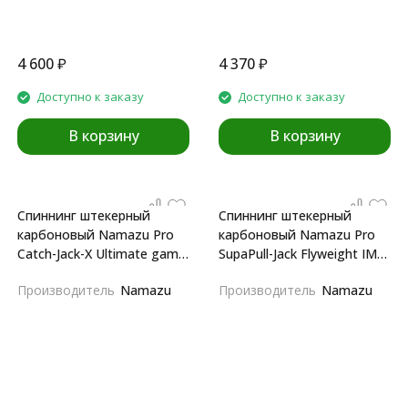
4 600
₽
4 370
₽
Доступно к заказу
Доступно к заказу
В корзину
В корзину
Спиннинг штекерный
Спиннинг штекерный
карбоновый Namazu Pro
карбоновый Namazu Pro
Catch-Jack-X Ultimate game
SupaPull-Jack Flyweight IM8
IM8 2,65m / 7-35 г/25/
1,9 m
Производитель
Namazu
Производитель
Namazu