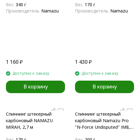
Вес
340 г
Вес
170 г
Производитель
Namazu
Производитель
Namazu
1 160
₽
1 430
₽
Доступно к заказу
Доступно к заказу
В корзину
В корзину
Спиннинг штекерный
Спиннинг штекерный
карбоновый NAMAZU
карбоновый Namazu Pro
MIRAH, 2,7 м
"N-Force Undisputed" IM8,
2,2 м
Вес
170 г
Вес
200 г