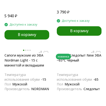
3 790
₽
5 940
₽
Доступно к заказу
Доступно к заказу
В корзину
В корзину
Сапоги мужские из ЭВА
Сапоги Следопыт New ЭВА
новинка
Nordman Light - 15 с
−65°С чёрный
манжетой и вкладышем
Температура
Температура
использования обуви
-15
использования обуви
-65
Пол
Мужской
Пол
Мужской
Производитель
NORDMAN
Производитель
Следопыт