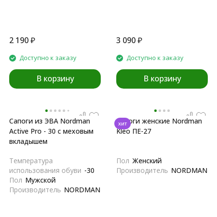
2 190
₽
3 090
₽
Доступно к заказу
Доступно к заказу
В корзину
В корзину
Сапоги из ЭВА Nordman
Сапоги женские Nordman
хит
Active Pro - 30 с меховым
Kleo ПЕ-27
вкладышем
Температура
Пол
Женский
использования обуви
-30
Производитель
NORDMAN
Пол
Мужской
Производитель
NORDMAN