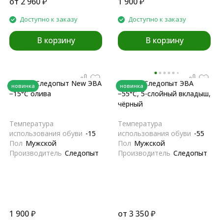
от
2 960
₽
1 900
₽
Доступно к заказу
Доступно к заказу
В корзину
В корзину
Сапоги Следопыт New ЭВА
Сапоги Следопыт ЭВА
новинка
новинка
−15°С олива
−55°С, 5-слойный вкладыш,
чёрный
Температура
Температура
использования обуви
-15
использования обуви
-55
Пол
Мужской
Пол
Мужской
Производитель
Следопыт
Производитель
Следопыт
1 900
₽
от
3 350
₽