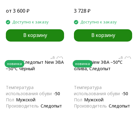
от
3 600
₽
3 728
₽
Доступно к заказу
Доступно к заказу
В корзину
В корзину
Сапоги Следопыт New ЭВА
Сапоги New ЭВА −50°С
новинка
новинка
−50°С чёрный
олива, Следопыт
Температура
Температура
использования обуви
-50
использования обуви
-50
Пол
Мужской
Пол
Мужской
Производитель
Следопыт
Производитель
Следопыт