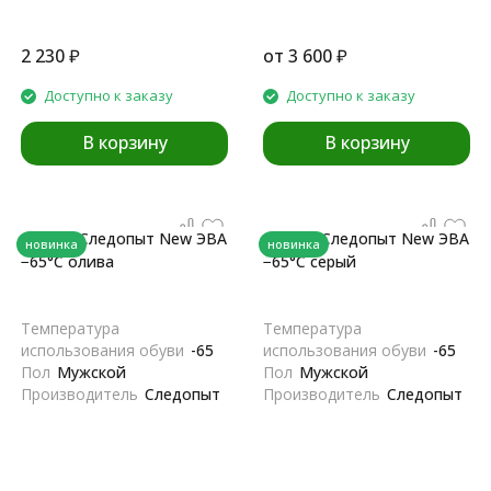
2 230
₽
от
3 600
₽
Доступно к заказу
Доступно к заказу
В корзину
В корзину
Сапоги Следопыт New ЭВА
Сапоги Следопыт New ЭВА
новинка
новинка
−65°С олива
−65°С серый
Температура
Температура
использования обуви
-65
использования обуви
-65
Пол
Мужской
Пол
Мужской
Производитель
Следопыт
Производитель
Следопыт