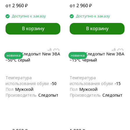
от
2 960
₽
от
2 960
₽
Доступно к заказу
Доступно к заказу
В корзину
В корзину
Сапоги Следопыт New ЭВА
Сапоги Следопыт New ЭВА
новинка
новинка
−50°С серый
−15°С чёрный
Температура
Температура
использования обуви
-50
использования обуви
-15
Пол
Мужской
Пол
Мужской
Производитель
Следопыт
Производитель
Следопыт