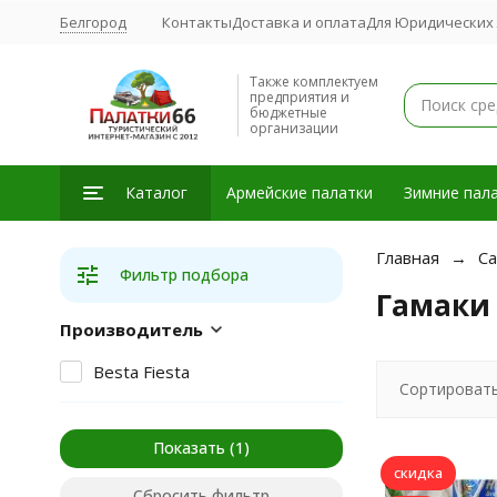
Белгород
Контакты
Доставка и оплата
Для Юридических
Также комплектуем
предприятия и
бюджетные
организации
Каталог
Армейские палатки
Зимние пала
Главная
Са
Фильтр подбора
Гамаки
Производитель
Besta Fiesta
Сортировать
Показать
скидка
Сбросить фильтр