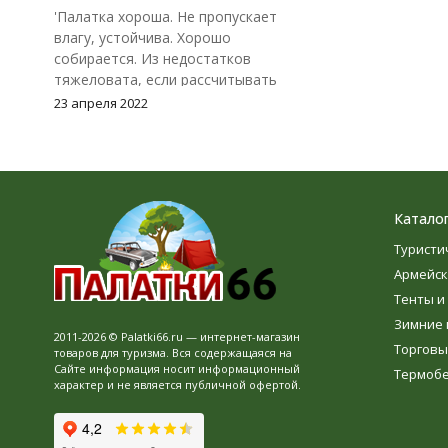
'Палатка хороша. Не пропускает
влагу, устойчива. Хорошо
собирается. Из недостатков
тяжеловата, если рассчитывать
спать в ней одному и тащить вдаль
23 апреля 2022
на одного человека. Внешний тент
не плотно прилегает к земле, из-за
чего может немного поддувать
снаружи.'
Катало
Туристи
Армейск
Тенты и
Зимние 
2011-2026 © Palatki66.ru — интернет-магазин
Торговы
товаров для туризма. Вся содержащаяся на
Сайте информация носит информационный
Термоб
характер и не является публичной офертой.